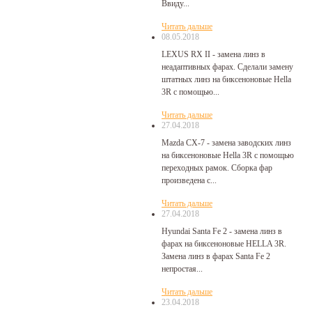
Ввиду...
Читать дальше
08.05.2018
LEXUS RX II - замена линз в
неадаптивных фарах. Сделали замену
штатных линз на биксеноновые Hella
3R с помощью...
Читать дальше
27.04.2018
Mazda CX-7 - замена заводских линз
на биксеноновые Hella 3R с помощью
переходных рамок. Сборка фар
произведена с...
Читать дальше
27.04.2018
Hyundai Santa Fe 2 - замена линз в
фарах на биксеноновые HELLA 3R.
Замена линз в фарах Santa Fe 2
непростая...
Читать дальше
23.04.2018