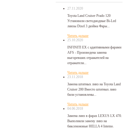
27.11.2020
Toyota Land Cruiser Prado 120
Установили светодиодные Bi-Led
линзы Dixel 3 дюйма Фары...
Читать дальше
25.10.2020
INFINITI EX с адаптивными фарами
AFS - Произведена замена
выгоревших отражателей на
отражатели...
Читать дальше
23.11.2018
Замена штатных линз на Toyota Land
Cruiser 200 Вместо штатных линз
били установлены...
Читать дальше
04.06.2018
Замена линз в фарах LEXUS LX 470.
Выполнили замену линз на
биксеноновые HELLA 4 Intemo.