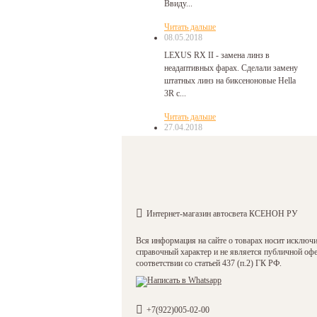
Ввиду...
Читать дальше
08.05.2018
LEXUS RX II - замена линз в
неадаптивных фарах. Сделали замену
штатных линз на биксеноновые Hella
3R с...
Читать дальше
27.04.2018
Mazda CX-7 - замена заводских линз
на биксеноновые Hella 3R с помощью
переходных рамок. Сборка фар...
Читать дальше
27.04.2018
Интернет-магазин автосвета КСЕНОН РУ
Hyundai Santa Fe 2 - замена линз в
фарах на биксеноновые HELLA 3R.
Вся информация на сайте о товарах носит исключ
Замена линз в фарах Santa Fe 2
справочный характер и не является публичной оф
непростая...
соответствии со статьей 437 (п.2) ГК РФ.
Читать дальше
23.04.2018
+7(922)005-02-00
Nissan Teana J32 - установка