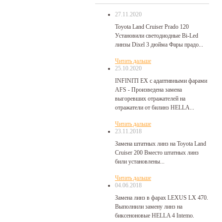
27.11.2020
Toyota Land Cruiser Prado 120
Установили светодиодные Bi-Led
линзы Dixel 3 дюйма Фары прадо...
Читать дальше
25.10.2020
INFINITI EX с адаптивными фарами
AFS - Произведена замена
выгоревших отражателей на
отражатели от билинз HELLA...
Читать дальше
23.11.2018
Замена штатных линз на Toyota Land
Cruiser 200 Вместо штатных линз
били установлены...
Читать дальше
04.06.2018
Замена линз в фарах LEXUS LX 470.
Выполнили замену линз на
биксеноновые HELLA 4 Intemo.