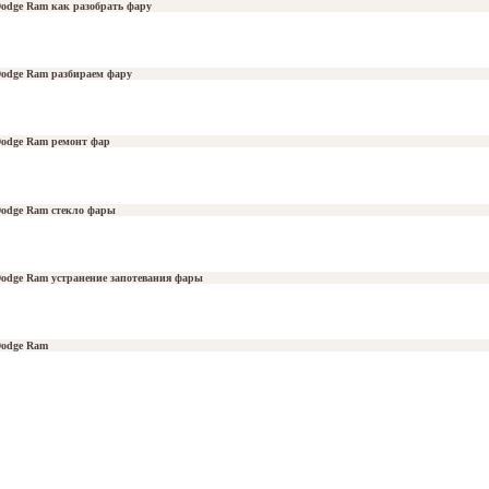
odge Ram как разобрать фару
odge Ram разбираем фару
odge Ram ремонт фар
odge Ram стекло фары
odge Ram устранение запотевания фары
odge Ram