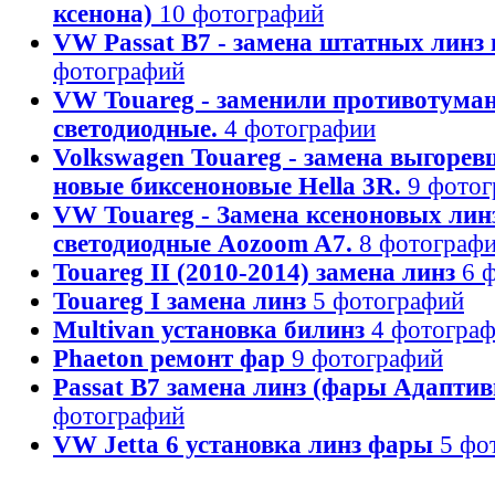
ксенона)
10 фотографий
VW Passat B7 - замена штатных линз н
фотографий
VW Touareg - заменили противотума
светодиодные.
4 фотографии
Volkswagen Touareg - замена выгорев
новые биксеноновые Hella 3R.
9 фото
VW Touareg - Замена ксеноновых лин
светодиодные Aozoom A7.
8 фотограф
Touareg II (2010-2014) замена линз
6 
Touareg I замена линз
5 фотографий
Multivan установка билинз
4 фотогра
Phaeton ремонт фар
9 фотографий
Passat B7 замена линз (фары Адапти
фотографий
VW Jetta 6 установка линз фары
5 фо