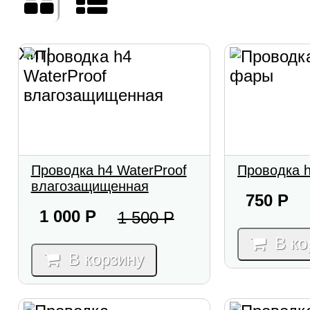
Хит!
Проводка h4 WaterProof
Проводка 
влагозащищенная
750
Р
1 000
Р
1 500
Р
В ко
В корзину