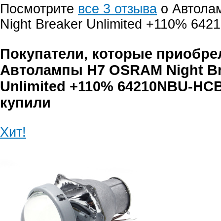
Посмотрите
все 3 отзыва
о Автола
Night Breaker Unlimited +110% 64
Покупатели, которые приобре
Автолампы H7 OSRAM Night Br
Unlimited +110% 64210NBU-HCB
купили
Хит!