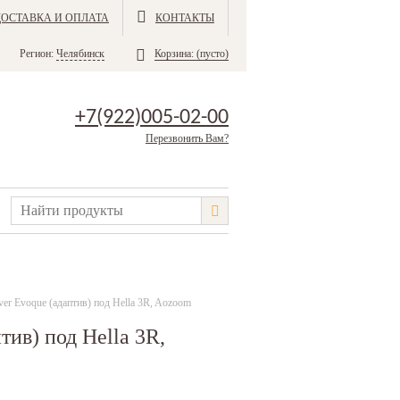
ДОСТАВКА И ОПЛАТА
КОНТАКТЫ
Регион:
Челябинск
Корзина:
(пусто)
+7(922)005-02-00
Перезвонить Вам?
er Evoque (адаптив) под Hella 3R, Aozoom
ив) под Hella 3R,