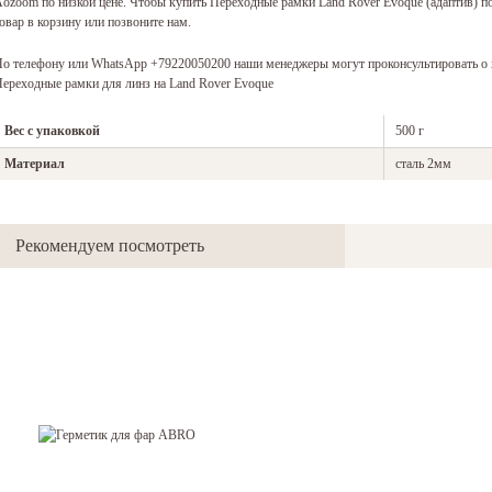
Aozoom
по низкой цене. Чтобы купить Переходные рамки Land Rover Evoque (адаптив) п
овар в корзину или позвоните нам.
о телефону или WhatsApp +79220050200 наши менеджеры могут проконсультировать о х
ереходные рамки для линз на Land Rover Evoque
Вес с упаковкой
500 г
Материал
сталь 2мм
Рекомендуем посмотреть