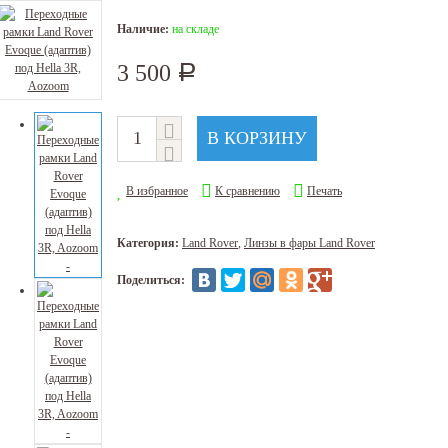
Наличие:
на складе
3 500
Р
В избранное
К сравнению
Печать
Категория:
Land Rover
,
Линзы в фары Land Rover
Поделиться: