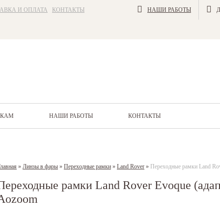
АВКА И ОПЛАТА
КОНТАКТЫ
НАШИ РАБОТЫ
ИКАМ
НАШИ РАБОТЫ
КОНТАКТЫ
лавная
»
Линзы в фары
»
Переходные рамки
»
Land Rover
»
Переходные рамки Land Rov
Переходные рамки Land Rover Evoque (адапт
Aozoom