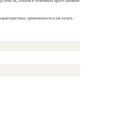
од Hella 3R, Aozoom
в Челябинске просто добавьте
арактеристиках, применяемости и как купить