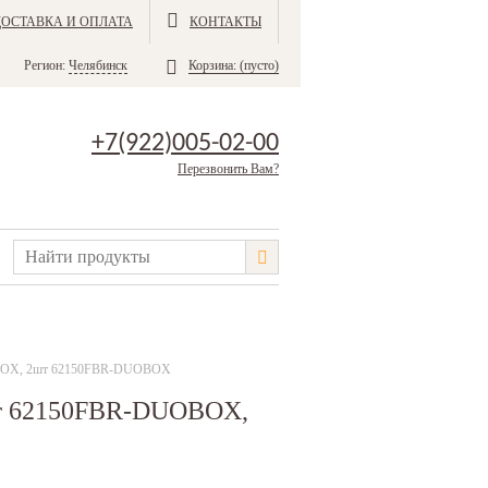
ДОСТАВКА И ОПЛАТА
КОНТАКТЫ
Регион:
Челябинск
Корзина:
(пусто)
+7(922)005-02-00
Перезвонить Вам?
OBOX, 2шт 62150FBR-DUOBOX
er 62150FBR-DUOBOX,