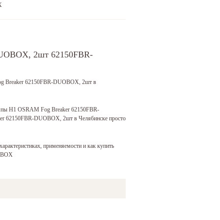
X
DUOBOX, 2шт 62150FBR-
 Fog Breaker 62150FBR-DUOBOX, 2шт
в
мпы H1 OSRAM Fog Breaker 62150FBR-
aker 62150FBR-DUOBOX, 2шт
в Челябинске просто
арактеристиках, применяемости и как купить
UOBOX