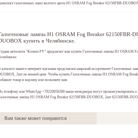
Комплект галогеновых ламп желтого цвета H1 OSRAM Fog Breaker 62150FBR-DUOBO
Галогеновые лампы H1 OSRAM Fog Breaker 62150FBR-
DUOBOX купить в Челябинске.
тудия автосвета "Ксенон РУ" предлагает вам купить Галогеновые лампы H1 OSRAM
елябинске.
 каталоге нашего интернет магазина представлен широкий ассортимент
Галогеновые ла
DUOBOX, 2шт
по низкой цене. Чтобы купить Галогеновые лампы H1 OSRAM Fog Bre
обавьте товар в корзину или позвоните нам.
о телефону или WhatsApp +79220050200 наши менеджеры могут проконсультировать о х
Галогеновые лампы H1 OSRAM Fog Breaker 62150FBR-DUOBOX, 2шт 62150FBR-D
Вам также может понравится