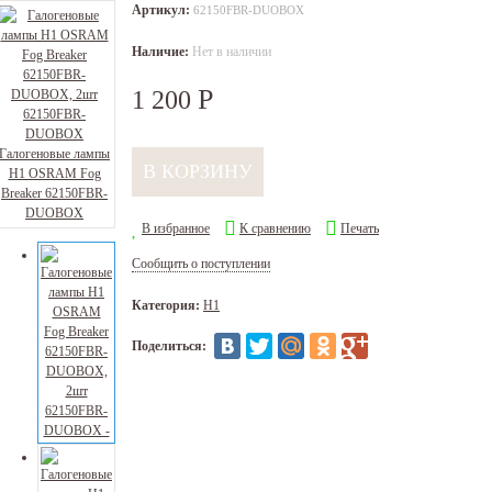
Артикул:
62150FBR-DUOBOX
Наличие:
Нет в наличии
Р
1 200
В избранное
К сравнению
Печать
Сообщить о поступлении
Категория:
H1
Поделиться: